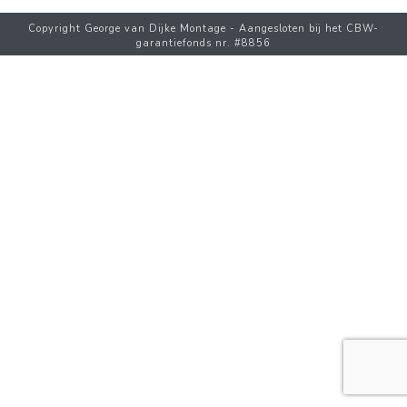
Copyright George van Dijke Montage - Aangesloten bij het CBW-
garantiefonds nr. #8856