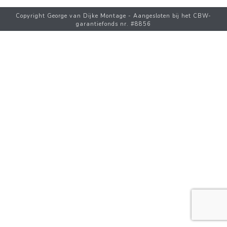
Copyright George van Dijke Montage - Aangesloten bij het CBW-
garantiefonds nr. #8856