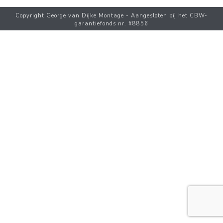
Copyright George van Dijke Montage - Aangesloten bij het CBW-
garantiefonds nr. #8856