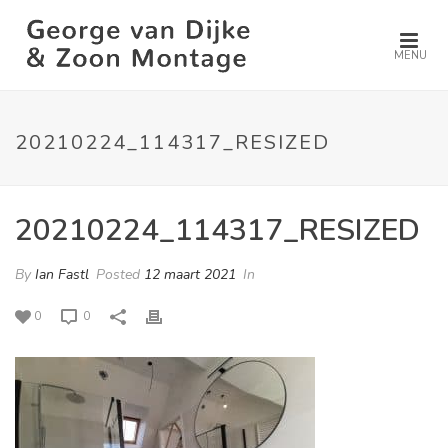
MENU
20210224_114317_RESIZED
20210224_114317_RESIZED
By
Ian Fastl
Posted
12 maart 2021
In
0
0