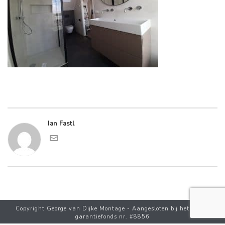
Ian Fastl
Copyright George van Dijke Montage - Aangesloten bij het CBW-
garantiefonds nr. #8856