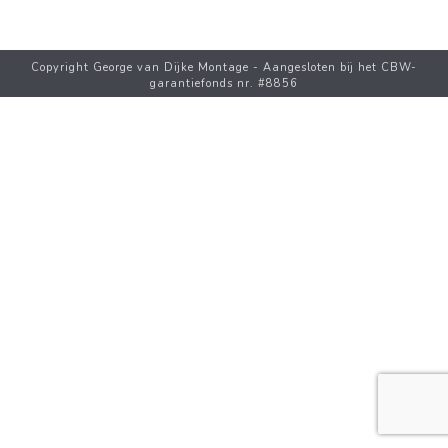
Copyright George van Dijke Montage - Aangesloten bij het CBW-
garantiefonds nr. #8856